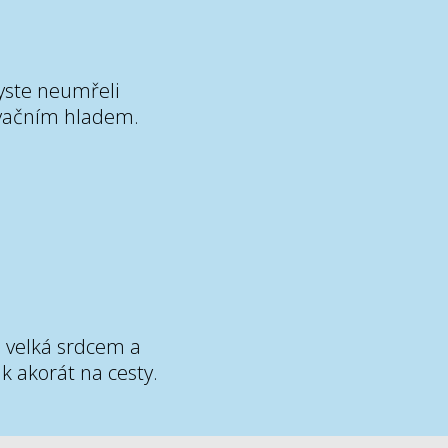
yste neumřeli
vačním hladem.
 velká srdcem a
k akorát na cesty.