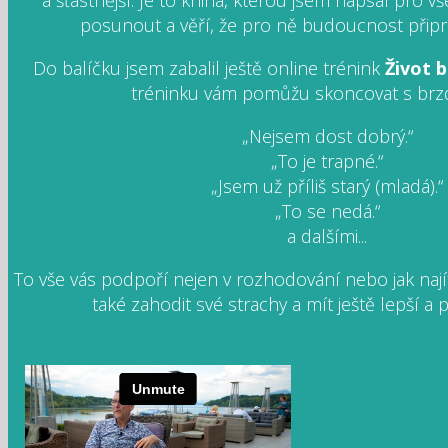
a šťastnější. Je to kniha, kterou jsem napsal pro vš
posunout a věří, že pro ně budoucnost připrav
Do balíčku jsem zabalil ještě online trénink
Život 
tréninku vám pomůžu skoncovat s brzd
„Nejsem dost dobrý.“
„To je trapné.“
„Jsem už příliš starý (mladá).“
„To se nedá.“
a dalšími...
To vše vás podpoří nejen v rozhodování nebo jak naj
také zahodit své strachy a mít ještě lepší a p