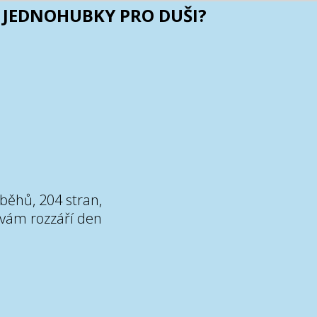
T
JEDNOHUBKY PRO DUŠI?
íběhů, 204 stran,
 vám rozzáří den