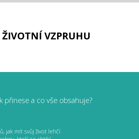
 ŽIVOTNÍ VZPRUHU
k přinese a co vše obsahuje?
, jak mít svůj život lehčí