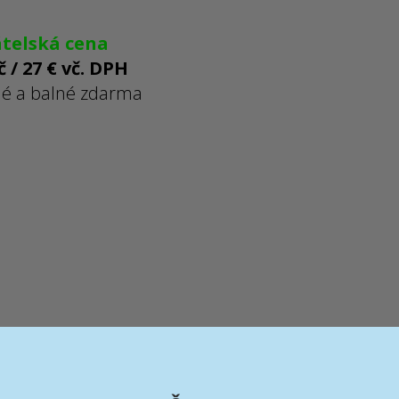
átelská cena
č / 27 € vč. DPH
né a balné zdarma