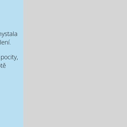
hystala
lení.
pocity,
otě