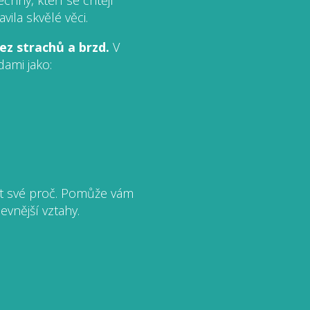
echny, kteří se chtějí
ila skvělé věci.
bez strachů a brzd.
V
ami jako:
ít své proč. Pomůže vám
evnější vztahy.