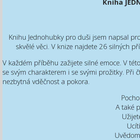
Kniha JED
Knihu Jednohubky pro duši jsem napsal pro 
skvělé věci. V knize najdete 26 silných p
V každém příběhu zažijete silné emoce. V této 
se svým charakterem i se svými prožitky. Při č
nezbytná vděčnost a pokora.
Pochop
A také p
Užijet
Ucítí
Uvědomí