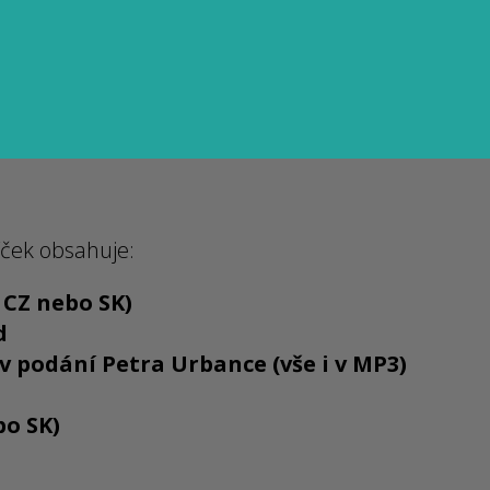
íček obsahuje:
 CZ nebo SK)
d
v podání Petra Urbance (vše i v MP3)
bo SK)