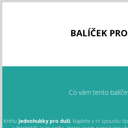
BALÍČEK PRO
Co vám tento balíče
Knihu
Jednohubky pro duši
. Najdete v ní spoustu tipů