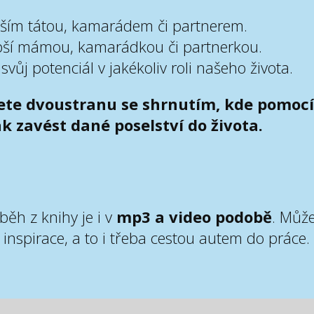
ším tátou, kamarádem či partnerem.
epší mámou, kamarádkou či partnerkou.
vůj potenciál v jakékoliv roli našeho života.
ete dvoustranu se shrnutím,
kde pomocí
k zavést dané poselství do života.
běh z knihy je i v
mp3 a video podobě
. Může
inspirace, a to i třeba cestou autem do práce.