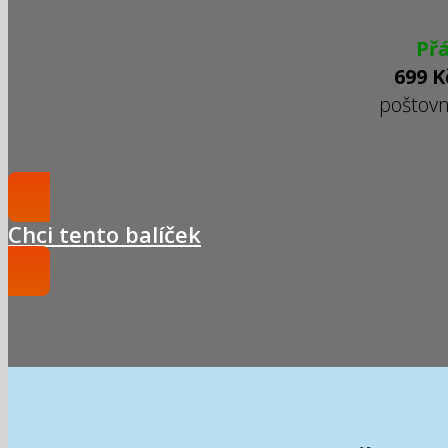
Př
699 K
poštov
Chci tento balíček