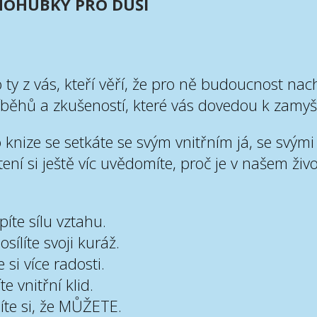
NOHUBKY PRO DUŠI
ty z vás, kteří věří, že pro ně budoucnost nac
říběhů a zkušeností, které vás dovedou k zamyš
knize se setkáte se svým vnitřním já, se svými 
tení si ještě víc uvědomíte, proč je v našem živ
íte sílu vztahu.
osílíte svoji kuráž.
e si více radosti.
te vnitřní klid.
te si, že MŮŽETE.